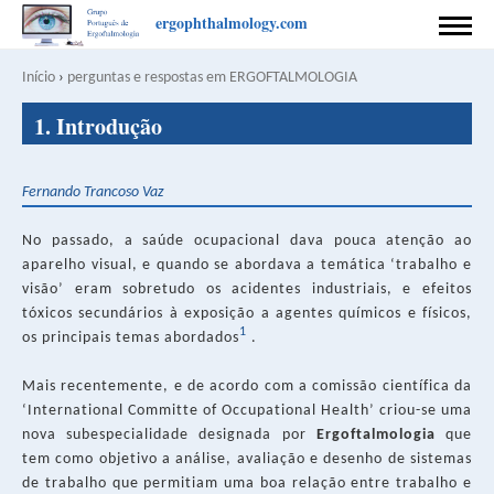
Passar
ergophthalmology.com
para
INÍCIO
o
Início
›
perguntas e respostas em ERGOFTALMOLOGIA
Navegação
conteúdo
Back
PREFACE
principal
estrutural
1. Introdução
to
top
COORDENAÇÃO
Fernando Trancoso Vaz
AUTORES
No passado, a saúde ocupacional dava pouca atenção ao
CONTACTO
aparelho visual, e quando se abordava a temática ‘trabalho e
visão’ eram sobretudo os acidentes industriais, e efeitos
CONDIÇÕES DE PUBLICAÇÃO
tóxicos secundários à exposição a agentes químicos e físicos,
1
os principais temas abordados
.
APOIO
Mais recentemente, e de acordo com a comissão científica da
PRIVACY POLICY
‘International Committe of Occupational Health’ criou-se uma
nova subespecialidade designada por
Ergoftalmologia
que
English
Português
tem como objetivo a análise, avaliação e desenho de sistemas
SEARCH
de trabalho que permitiam uma boa relação entre trabalho e