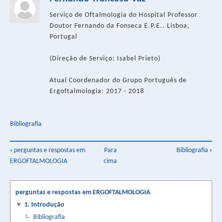
Serviço de Oftalmologia do Hospital Professor
Doutor Fernando da Fonseca E.P.E.. Lisboa,
Portugal
(Direção de Serviço: Isabel Prieto)
Atual Coordenador do Grupo Português de
Ergoftalmologia: 2017 - 2018
Bibliografia
Book
‹
perguntas e respostas em
Para
Bibliografia
›
ERGOFTALMOLOGIA
cima
traversal
links
perguntas e respostas em ERGOFTALMOLOGIA
for
1. Introdução
1.
Bibliografia