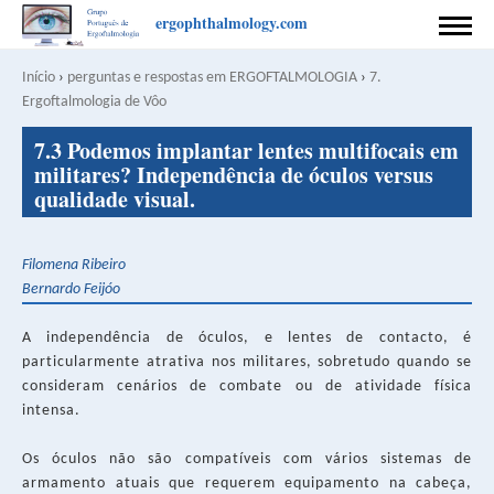
Passar
ergophthalmology.com
para
INÍCIO
o
Início
›
perguntas e respostas em ERGOFTALMOLOGIA
›
7.
Navegação
conteúdo
Ergoftalmologia de Vôo
PREFACE
principal
estrutural
Back
7.3 Podemos implantar lentes multifocais em
to
COORDENAÇÃO
militares? Independência de óculos versus
top
qualidade visual.
AUTORES
CONTACTO
Filomena Ribeiro
Bernardo Feijóo
CONDIÇÕES DE PUBLICAÇÃO
A independência de óculos, e lentes de contacto, é
APOIO
particularmente atrativa nos militares, sobretudo quando se
consideram cenários de combate ou de atividade física
PRIVACY POLICY
intensa.
English
Português
Os óculos não são compatíveis com vários sistemas de
SEARCH
armamento atuais que requerem equipamento na cabeça,