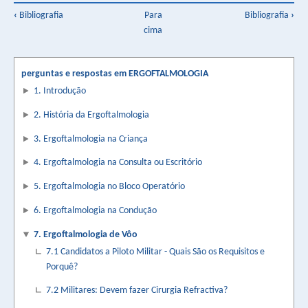
Book
‹
Bibliografia
Para
Bibliografia
›
cima
traversal
links
perguntas e respostas em ERGOFTALMOLOGIA
for
1. Introdução
7.3
2. História da Ergoftalmologia
Podemos
3. Ergoftalmologia na Criança
implantar
4. Ergoftalmologia na Consulta ou Escritório
lentes
multifocais
5. Ergoftalmologia no Bloco Operatório
em
6. Ergoftalmologia na Condução
militares?
7. Ergoftalmologia de Vôo
7.1 Candidatos a Piloto Militar - Quais São os Requisitos e
Independência
Porquê?
de
7.2 Militares: Devem fazer Cirurgia Refractiva?
óculos